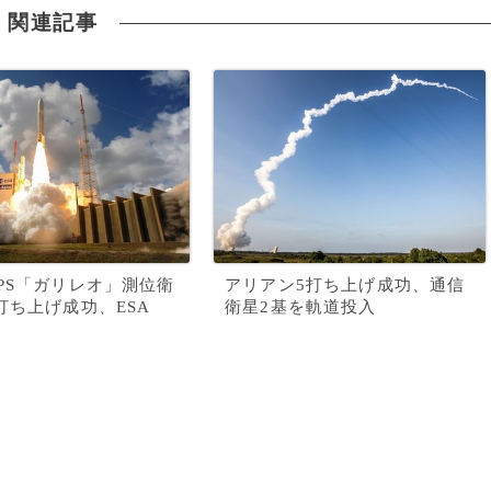
関連記事
PS「ガリレオ」測位衛
アリアン5打ち上げ成功、通信
打ち上げ成功、ESA
衛星2基を軌道投入