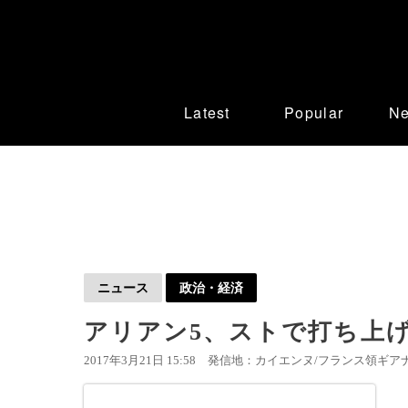
Latest
Popular
N
ニュース
政治・経済
アリアン5、ストで打ち上
2017年3月21日 15:58
発信地：カイエンヌ/フランス領ギアナ