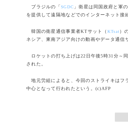
ブラジルの「
」衛星は同国政府と軍
SGDC
を提供して遠隔地などでのインターネット接
韓国の衛星通信事業者KTサット（
）
KTsat
ネシア、東南アジア向けの動画やデータ通信
ロケットの打ち上げは22日午後5時31分～同8
された。
地元労組によると、今回のストライキはフ
中心となって行われたという。(c)AFP