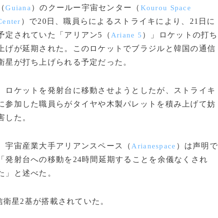
（
）のクールー宇宙センター（
Guiana
Kourou Space
）で20日、職員らによるストライキにより、21日に
Center
予定されていた「アリアン5（
）」ロケットの打ち
Ariane 5
上げが延期された。このロケットでブラジルと韓国の通信
衛星が打ち上げられる予定だった。
ロケットを発射台に移動させようとしたが、ストライキ
に参加した職員らがタイヤや木製パレットを積み上げて妨
害した。
宇宙産業大手アリアンスペース（
）は声明で
Arianespace
「発射台への移動を24時間延期することを余儀なくされ
た」と述べた。
衛星2基が搭載されていた。