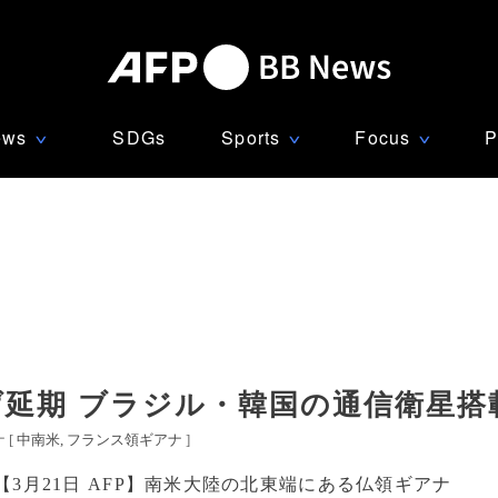
ews
SDGs
Sports
Focus
P
∨
∨
∨
げ延期 ブラジル・韓国の通信衛星搭
 [
中南米
フランス領ギアナ
]
【3月21日 AFP】南米大陸の北東端にある仏領ギアナ