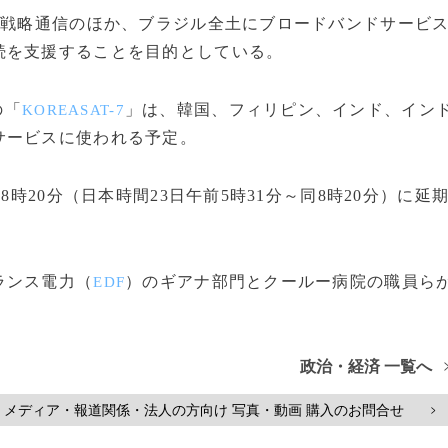
の戦略通信のほか、ブラジル全土にブロードバンドサービ
続を支援することを目的としている。
の「
」は、韓国、フィリピン、インド、イン
KOREASAT-7
サービスに使われる予定。
時20分（日本時間23日午前5時31分～同8時20分）に延
ランス電力（
）のギアナ部門とクールー病院の職員ら
EDF
政治・経済 一覧へ
メディア・報道関係・法人の方向け 写真・動画 購入のお問合せ
>