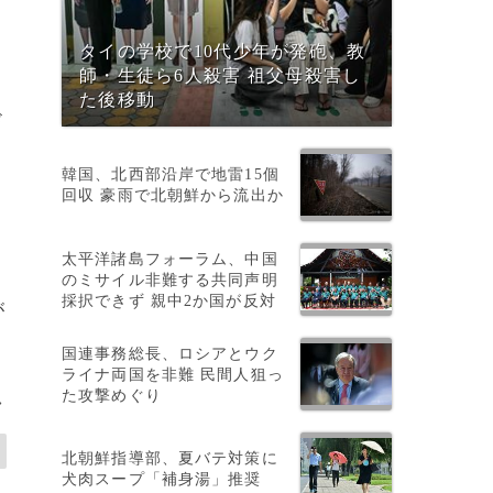
ス
タイの学校で10代少年が発砲、教
師・生徒ら6人殺害 祖父母殺害し
た後移動
ド
韓国、北西部沿岸で地雷15個
回収 豪雨で北朝鮮から流出か
期
太平洋諸島フォーラム、中国
のミサイル非難する共同声明
採択できず 親中2か国が反対
が
国連事務総長、ロシアとウク
ライナ両国を非難 民間人狙っ
た攻撃めぐり
>
北朝鮮指導部、夏バテ対策に
犬肉スープ「補身湯」推奨