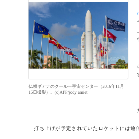
仏領ギアナのクールー宇宙センター（2016年11月
15日撮影）。(c)AFP/jody amiet
打ち上げが予定されていたロケットには通信