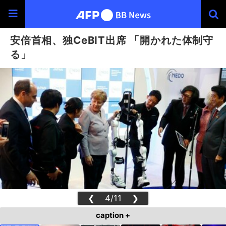
安倍首相、独CeBIT出席 「開かれた体制守
る」
❮
4/11
❯
caption +