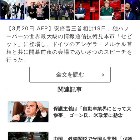
【3月20日 AFP】安倍晋三首相は19日、独ハノ
ーバーの世界最大級の情報通信技術見本市「セビ
ット」に登場し、ドイツのアンゲラ・メルケル首
相と共に開幕前夜の会場であいさつのスピーチを
行った。
全文を読む
>
関連記事
保護主義は「自動車業界にとって大
惨事」 ゴーン氏、米政策に懸念
中国、鉄鋼関税で米国を非難 「保護