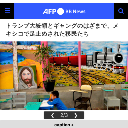
トランプ大統領とギャングのはざまで、メ
キシコで足止めされた移民たち
❮
2/3
❯
caption +