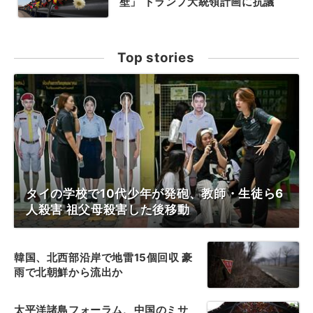
壁」 トランプ大統領計画に抗議
Top stories
タイの学校で10代少年が発砲、教師・生徒ら6
人殺害 祖父母殺害した後移動
韓国、北西部沿岸で地雷15個回収 豪
雨で北朝鮮から流出か
太平洋諸島フォーラム、中国のミサ