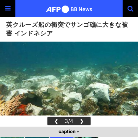
英クルーズ船の衝突でサンゴ礁に大きな被
害 インドネシア
❮
3/4
❯
caption +