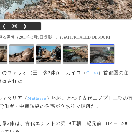
❮
8/8
❯
017年3月9日撮影）。(c)AFP/KHALED DESOUKI
ジプトのファラオ（王）像2体が、カイロ（
）首都圏の住
Cairo
発掘された。
のマタリア（
）地区。かつて古代エジプト王朝の
Mattarya
労働者・中産階級の住宅が立ち並ぶ場所だ。
体は、古代エジプトの第19王朝（紀元前1314～1200
られている。