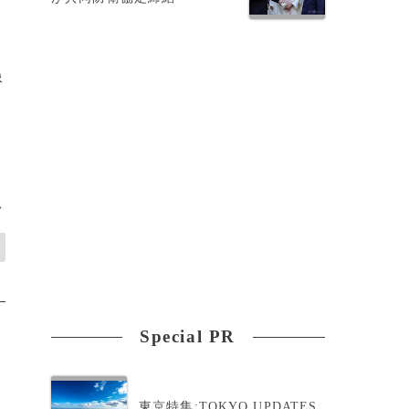
像
>
Special PR
東京特集:TOKYO UPDATES