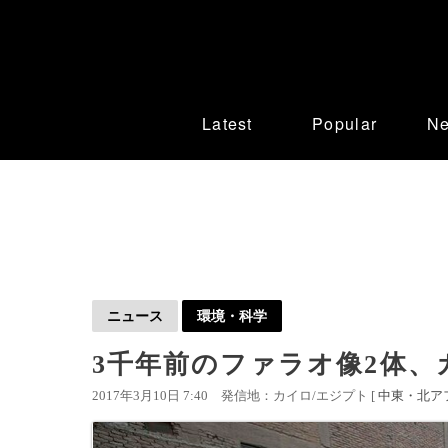
Latest
Popular
N
ニュース
環境・科学
3千年前のファラオ像2体、
2017年3月10日 7:40
発信地：カイロ/エジプト [
中東・北ア