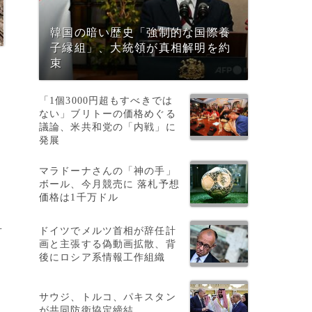
韓国の暗い歴史「強制的な国際養
子縁組」、大統領が真相解明を約
束
「1個3000円超もすべきでは
ない」ブリトーの価格めぐる
議論、米共和党の「内戦」に
発展
マラドーナさんの「神の手」
ボール、今月競売に 落札予想
価格は1千万ドル
ドイツでメルツ首相が辞任計
首
画と主張する偽動画拡散、背
後にロシア系情報工作組織
サウジ、トルコ、パキスタン
が共同防衛協定締結