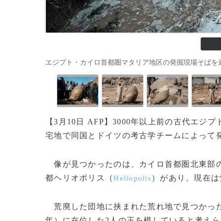
エジプト・カイロ首都圏マタリア地区の発掘現場そばを通る男性（2
【3月10日 AFP】3000年以上前の古代エ
宅地で同国とドイツの考古学チームによって
像が見つかったのは、カイロ首都圏北東部
都ヘリオポリス（
）があり、現在は
Heliopolis
荒廃した団地に挟まれた荒れ地で見つかった像2
年）に在位した2人の王を模していると考え