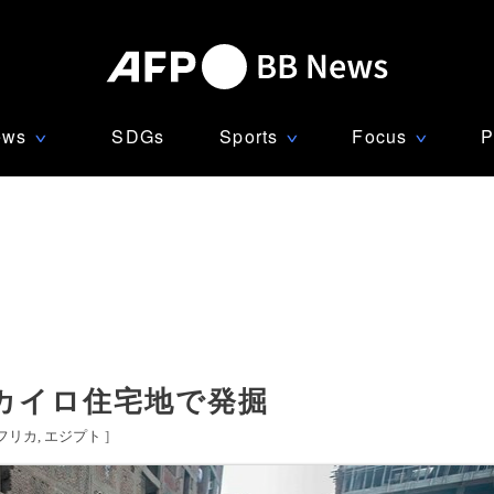
ews
SDGs
Sports
Focus
P
∨
∨
∨
カイロ住宅地で発掘
フリカ
エジプト
]