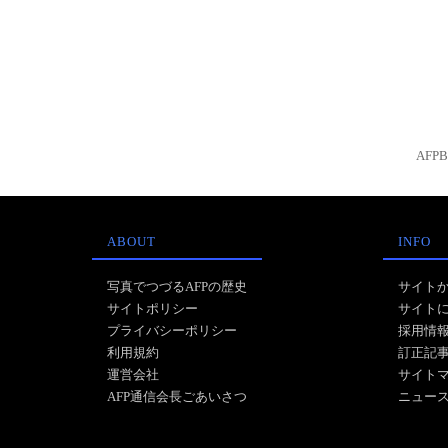
AFP
ABOUT
INFO
写真でつづるAFPの歴史
サイト
サイトポリシー
サイト
プライバシーポリシー
採用情
利用規約
訂正記
運営会社
サイト
AFP通信会長ごあいさつ
ニュー