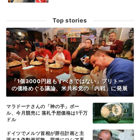
Top stories
「1個3000円超もすべきではない」ブリトー
の価格めぐる議論、米共和党の「内戦」に発展
マラドーナさんの「神の手」ボー
ル、今月競売に 落札予想価格は1千万
ドル
ドイツでメルツ首相が辞任計画と主
張する偽動画拡散、背後にロシア系