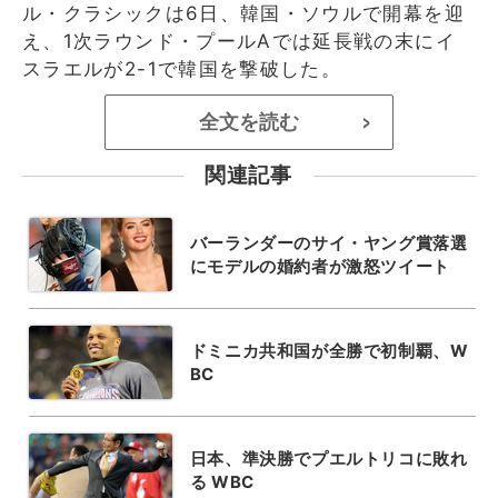
ル・クラシックは6日、韓国・ソウルで開幕を迎
え、1次ラウンド・プールAでは延長戦の末にイ
スラエルが2-1で韓国を撃破した。
全文を読む
>
関連記事
バーランダーのサイ・ヤング賞落選
にモデルの婚約者が激怒ツイート
ドミニカ共和国が全勝で初制覇、W
BC
日本、準決勝でプエルトリコに敗れ
る WBC