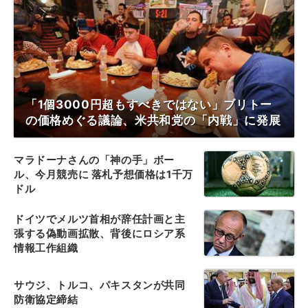
「1個3000円超もすべきではない」ブリトー
の価格めぐる議論、米共和党の「内戦」に発展
マラドーナさんの「神の手」ボー
ル、今月競売に 落札予想価格は1千万
ドル
ドイツでメルツ首相が辞任計画と主
張する偽動画拡散、背後にロシア系
情報工作組織
サウジ、トルコ、パキスタンが共同
防衛協定締結