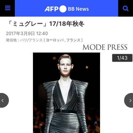
「ミュグレー」17/18年秋冬
2017年3月9日 12:40
発信地：パリ/フランス [
ヨーロッパ
フランス
]
30
33
34
36
39
40
43
20
23
24
26
29
32
35
37
38
42
22
25
27
28
10
13
14
16
19
31
41
12
15
17
18
21
11
3
4
6
9
2
5
7
8
1
/43
/43
/43
/43
/43
/43
/43
/43
/43
/43
/43
/43
/43
/43
/43
/43
/43
/43
/43
/43
/43
/43
/43
/43
/43
/43
/43
/43
/43
/43
/43
/43
/43
/43
/43
/43
/43
/43
/43
/43
/43
/43
/43