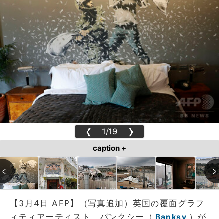
❮
1/19
❯
caption +
【3月4日 AFP】（写真追加）英国の覆面グラフ
ィティアーティスト、バンクシー（
）が
Banksy