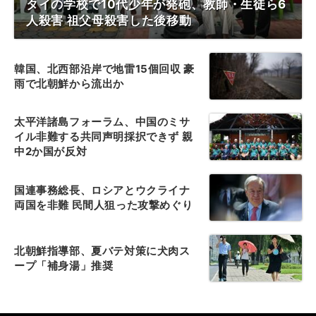
タイの学校で10代少年が発砲、教師・生徒ら6
人殺害 祖父母殺害した後移動
韓国、北西部沿岸で地雷15個回収 豪
雨で北朝鮮から流出か
太平洋諸島フォーラム、中国のミサ
イル非難する共同声明採択できず 親
中2か国が反対
国連事務総長、ロシアとウクライナ
両国を非難 民間人狙った攻撃めぐり
北朝鮮指導部、夏バテ対策に犬肉ス
ープ「補身湯」推奨