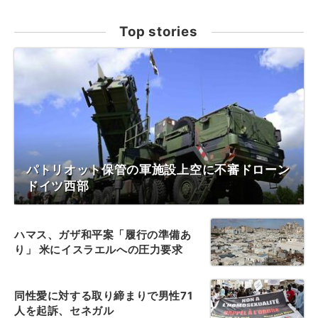
Top stories
パトリオット保管の軍施設上空に不審ドローン
ドイツ西部
ハマス、ガザ和平案「履行の準備あ
り」 米にイスラエルへの圧力要求
同性愛に対する取り締まりで男性71
人を起訴、セネガル