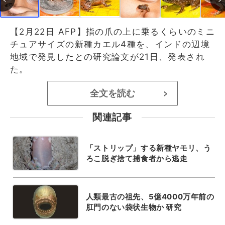
【2月22日 AFP】指の爪の上に乗るくらいのミニ
チュアサイズの新種カエル4種を、インドの辺境
地域で発見したとの研究論文が21日、発表され
た。
全文を読む
>
関連記事
「ストリップ」する新種ヤモリ、う
ろこ脱ぎ捨て捕食者から逃走
人類最古の祖先、5億4000万年前の
肛門のない袋状生物か 研究