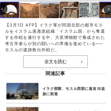
【3月1日 AFP】イラク軍が同国北部の都市モス
ルをイスラム過激派組織「イスラム国」から奪還
する作戦を遂行する中、大英博物館で養成された
考古学者らが別の闘いへの準備を進めている──
モスルの遺跡救出作戦だ。
全文を読む
>
関連記事
イラク部隊、モスル西部に進攻 IS追
放に前進