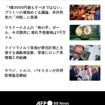
「1個3000円超もすべきではない」
ブリトーの価格めぐる議論、米共和
党の「内戦」に発展
マラドーナさんの「神の手」ボー
ル、今月競売に 落札予想価格は1千万
ドル
ドイツでメルツ首相が辞任計画と主
張する偽動画拡散、背後にロシア系
情報工作組織
サウジ、トルコ、パキスタンが共同
防衛協定締結