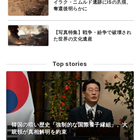
イラク・ニムルド遺跡にISの爪痕、
奪還後明らかに
【写真特集】戦争・紛争で破壊され
た世界の文化遺産
Top stories
韓国の暗い歴史「強制的な国際養子縁組」、大
統領が真相解明を約束