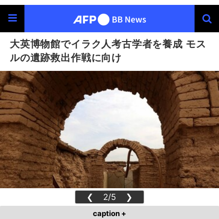
大英博物館でイラク人考古学者を養成 モス
ルの遺跡救出作戦に向け
❮
2/5
❯
caption +