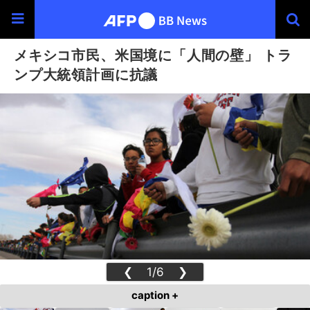
メキシコ市民、米国境に「人間の壁」 トラ
ンプ大統領計画に抗議
❮
1/6
❯
caption +