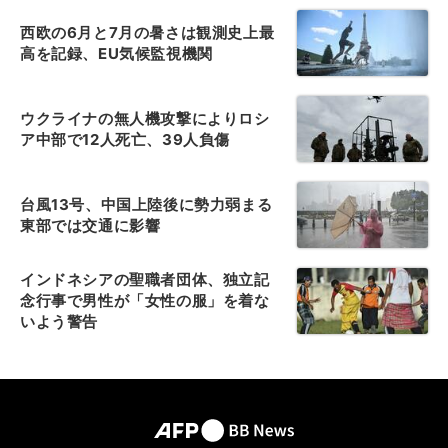
西欧の6月と7月の暑さは観測史上最
高を記録、EU気候監視機関
ウクライナの無人機攻撃によりロシ
ア中部で12人死亡、39人負傷
台風13号、中国上陸後に勢力弱まる
東部では交通に影響
インドネシアの聖職者団体、独立記
念行事で男性が「女性の服」を着な
いよう警告