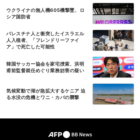
ウクライナの無人機605機撃墜、ロ
シア国防省
パレスチナ人と衝突したイスラエル
人入植者、「フレンドリーファイ
ア」で死亡した可能性
韓国サッカー協会を家宅捜索、洪明
甫前監督就任めぐり業務妨害の疑い
気候変動で湖が急拡大するケニア 迫
る水没の危機とワニ・カバの襲撃