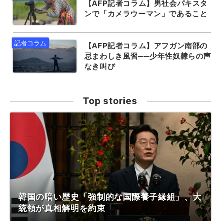
【AFP記者コラム】男社会パキスタ
ンで「カメラウーマン」であること
【AFP記者コラム】アフガン南部の
忌まわしき風習──少年性奴隷らの声
なき叫び
Top stories
韓国の暗い歴史「強制的な国際養子縁組」、大
統領が真相解明を約束