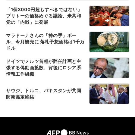
「1個3000円超もすべきではない」
ブリトーの価格めぐる議論、米共和
党の「内戦」に発展
マラドーナさんの「神の手」ボー
ル、今月競売に 落札予想価格は1千万
ドル
ドイツでメルツ首相が辞任計画と主
張する偽動画拡散、背後にロシア系
情報工作組織
サウジ、トルコ、パキスタンが共同
防衛協定締結