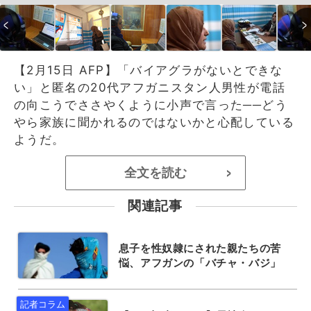
【2月15日 AFP】「バイアグラがないとできな
い」と匿名の20代アフガニスタン人男性が電話
の向こうでささやくように小声で言った──どう
やら家族に聞かれるのではないかと心配している
ようだ。
全文を読む
>
関連記事
息子を性奴隷にされた親たちの苦
悩、アフガンの「バチャ・バジ」