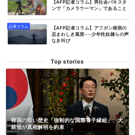
【AFP記者コラム】男社会パキスタ
ンで「カメラウーマン」であること
【AFP記者コラム】アフガン南部の
忌まわしき風習──少年性奴隷らの声
なき叫び
Top stories
韓国の暗い歴史「強制的な国際養子縁組」、大
統領が真相解明を約束