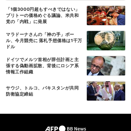
「1個3000円超もすべきではない」
ブリトーの価格めぐる議論、米共和
党の「内戦」に発展
マラドーナさんの「神の手」ボー
ル、今月競売に 落札予想価格は1千万
ドル
ドイツでメルツ首相が辞任計画と主
張する偽動画拡散、背後にロシア系
情報工作組織
サウジ、トルコ、パキスタンが共同
防衛協定締結