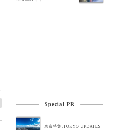
>
Special PR
東京特集:TOKYO UPDATES