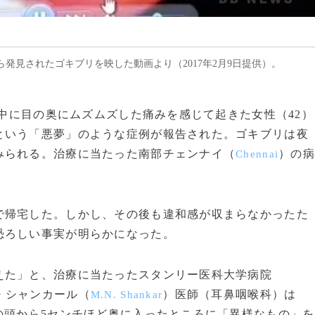
発見されたゴキブリを映した動画より（2017年2月9日提供）。
寝中に目の奥にムズムズした痛みを感じて起きた女性（42）
という「悪夢」のような症例が報告された。ゴキブリは夜
みられる。治療に当たった南部チェンナイ（
）の
Chennai
帰宅した。しかし、その後も違和感が収まらなかったた
恐ろしい事実が明らかになった。
えた」と、治療に当たったスタンリー医科大学病院
・シャンカール（
）医師（耳鼻咽喉科）は
M.N. Shankar
の頭から5センチほど奥に入ったところに「異様なもの」を