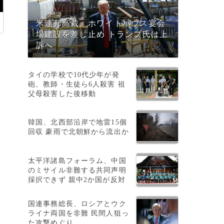
米連邦高裁、ホワイトハウス宴会
場建設を差し止め トランプ氏は上
訴へ
タイの学校で10代少年が発
砲、教師・生徒ら6人殺害 祖
父母殺害した後移動
病
韓国、北西部沿岸で地雷15個
回収 豪雨で北朝鮮から流出か
太平洋諸島フォーラム、中国
のミサイル非難する共同声明
採択できず 親中2か国が反対
国連事務総長、ロシアとウク
ライナ両国を非難 民間人狙っ
た攻撃めぐり