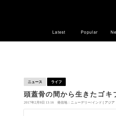
Latest
Popular
N
ニュース
ライフ
頭蓋骨の間から生きたゴキ
2017年2月9日 13:16
発信地：ニューデリー/インド [
アジア