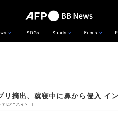
ews
SDGs
Sports
Focus
P
∨
∨
∨
ブリ摘出、就寝中に鼻から侵入 イ
・オセアニア
インド
]