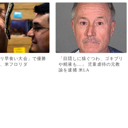
リ早食い大会」で優勝
「目隠しに猿ぐつわ、ゴキブリ
、米フロリダ
や精液も…」 児童虐待の元教
諭を逮捕 米LA