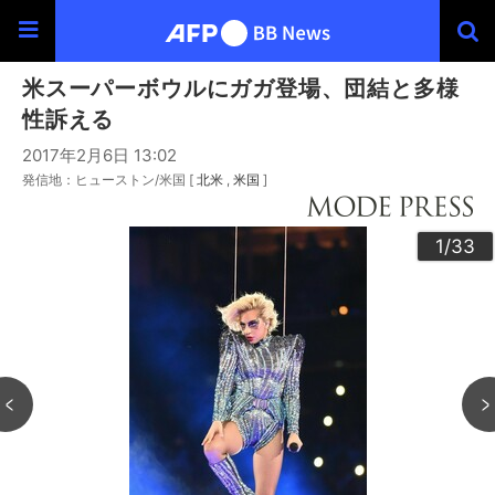
米スーパーボウルにガガ登場、団結と多様
性訴える
2017年2月6日 13:02
発信地：ヒューストン/米国 [
北米
米国
]
30
33
20
23
24
26
29
32
22
25
27
28
10
13
14
16
19
31
12
15
17
18
21
11
3
4
6
9
2
5
7
8
1
/33
/33
/33
/33
/33
/33
/33
/33
/33
/33
/33
/33
/33
/33
/33
/33
/33
/33
/33
/33
/33
/33
/33
/33
/33
/33
/33
/33
/33
/33
/33
/33
/33