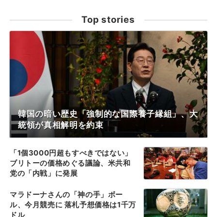
Top stories
韓国の暗い歴史「強制的な国際養子縁組」、大
統領が真相解明を約束
「1個3000円超もすべきではない」
ブリトーの価格めぐる議論、米共和
党の「内戦」に発展
マラドーナさんの「神の手」ボー
ル、今月競売に 落札予想価格は1千万
ドル