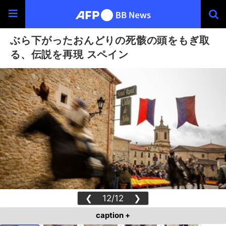
ぶら下がったおんどりの死骸の頭をもぎ取
る、伝説を再現 スペイン
❮
12/12
❯
caption +