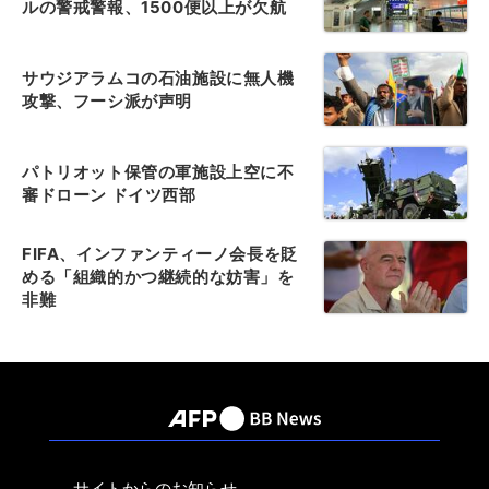
ルの警戒警報、1500便以上が欠航
サウジアラムコの石油施設に無人機
攻撃、フーシ派が声明
パトリオット保管の軍施設上空に不
審ドローン ドイツ西部
FIFA、インファンティーノ会長を貶
める「組織的かつ継続的な妨害」を
非難
サイトからのお知らせ