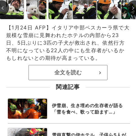
【1月24日 AFP】イタリア中部ペスカーラ県で大
規模な雪崩に見舞われたホテルの内部から23
日、5日ぶりに3匹の子犬が救出され、依然行方
不明になっている22人の中にも生存者がいるか
もしれないとの期待が高まっている。
全文を読む
>
関連記事
伊雪崩、生き埋めの生存者が語る
「雪を食べ、歌って励ます…」
雪崩直撃の伊ホテル、子供ら5人が