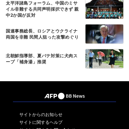
太平洋諸島フォーラム、中国のミサ
イル非難する共同声明採択できず 親
中2か国が反対
国連事務総長、ロシアとウクライナ
両国を非難 民間人狙った攻撃めぐり
北朝鮮指導部、夏バテ対策に犬肉ス
ープ「補身湯」推奨
サイトからのお知らせ
サイトに関するヘルプ