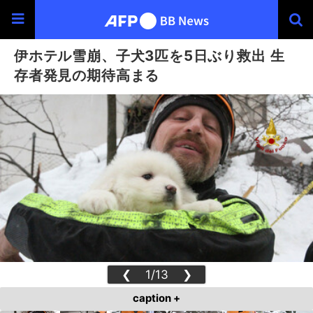
伊ホテル雪崩、子犬3匹を5日ぶり救出 生
存者発見の期待高まる
❮
1/13
❯
caption +