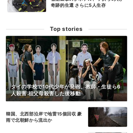
奇跡的生還 さらに5人生存
Top stories
タイの学校で10代少年が発砲、教師・生徒ら6
人殺害 祖父母殺害した後移動
韓国、北西部沿岸で地雷15個回収 豪
雨で北朝鮮から流出か