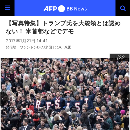
【写真特集】トランプ氏を大統領とは認め
ない！ 米首都などでデモ
2017年1月21日 14:41
発信地：ワシントンD.C./米国 [
北米
米国
]
30
20
23
24
26
29
32
22
25
27
28
10
13
14
16
19
31
12
15
17
18
21
11
3
4
6
9
2
5
7
8
1
/32
/32
/32
/32
/32
/32
/32
/32
/32
/32
/32
/32
/32
/32
/32
/32
/32
/32
/32
/32
/32
/32
/32
/32
/32
/32
/32
/32
/32
/32
/32
/32