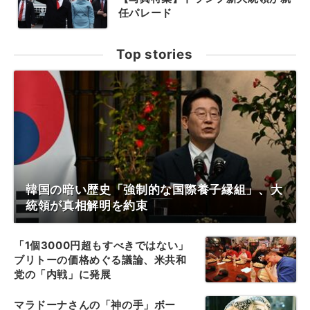
任パレード
Top stories
韓国の暗い歴史「強制的な国際養子縁組」、大
統領が真相解明を約束
「1個3000円超もすべきではない」
ブリトーの価格めぐる議論、米共和
党の「内戦」に発展
マラドーナさんの「神の手」ボー