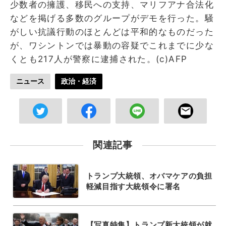
少数者の擁護、移民への支持、マリフアナ合法化
などを掲げる多数のグループがデモを行った。騒
がしい抗議行動のほとんどは平和的なものだった
が、ワシントンでは暴動の容疑でこれまでに少な
くとも217人が警察に逮捕された。(c)AFP
ニュース
政治・経済
関連記事
トランプ大統領、オバマケアの負担
軽減目指す大統領令に署名
【写真特集】トランプ新大統領が就