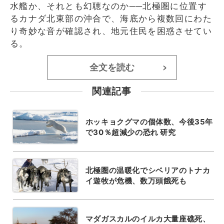
水艦か、それとも幻聴なのか──北極圏に位置す
るカナダ北東部の沖合で、海底から複数回にわた
り奇妙な音が確認され、地元住民を困惑させてい
る。
全文を読む
>
関連記事
ホッキョクグマの個体数、今後35年
で30％超減少の恐れ 研究
北極圏の温暖化でシベリアのトナカ
イ遊牧が危機、数万頭餓死も
マダガスカルのイルカ大量座礁死、