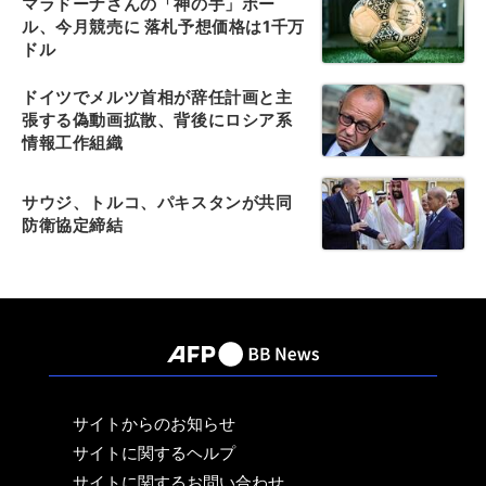
マラドーナさんの「神の手」ボー
ル、今月競売に 落札予想価格は1千万
ドル
ドイツでメルツ首相が辞任計画と主
張する偽動画拡散、背後にロシア系
情報工作組織
サウジ、トルコ、パキスタンが共同
防衛協定締結
サイトからのお知らせ
サイトに関するヘルプ
サイトに関するお問い合わせ