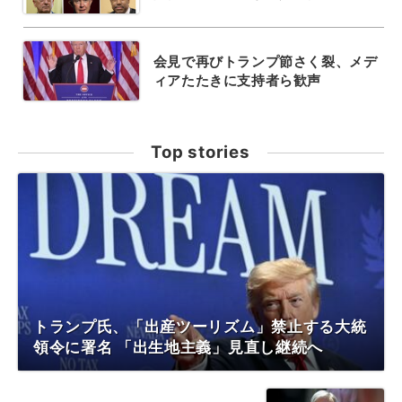
会見で再びトランプ節さく裂、メデ
ィアたたきに支持者ら歓声
Top stories
トランプ氏、「出産ツーリズム」禁止する大統
領令に署名 「出生地主義」見直し継続へ