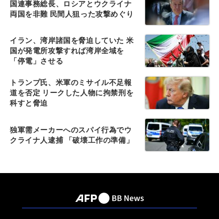
国連事務総長、ロシアとウクライナ
両国を非難 民間人狙った攻撃めぐり
イラン、湾岸諸国を脅迫していた 米
国が発電所攻撃すれば湾岸全域を
「停電」させる
トランプ氏、米軍のミサイル不足報
道を否定 リークした人物に拘禁刑を
科すと脅迫
独軍需メーカーへのスパイ行為でウ
クライナ人逮捕 「破壊工作の準備」