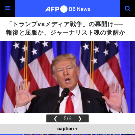
「トランプvsメディア戦争」の幕開け──
報復と屈服か、ジャーナリスト魂の覚醒か
❮
5/6
❯
caption +