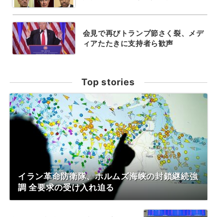
会見で再びトランプ節さく裂、メデ
ィアたたきに支持者ら歓声
Top stories
イラン革命防衛隊、ホルムズ海峡の封鎖継続強
調 全要求の受け入れ迫る