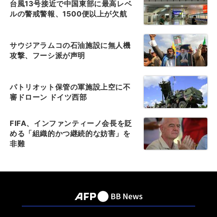
台風13号接近で中国東部に最高レベ
ルの警戒警報、1500便以上が欠航
サウジアラムコの石油施設に無人機
攻撃、フーシ派が声明
パトリオット保管の軍施設上空に不
審ドローン ドイツ西部
FIFA、インファンティーノ会長を貶
める「組織的かつ継続的な妨害」を
非難