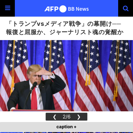
「トランプvsメディア戦争」の幕開け──
報復と屈服か、ジャーナリスト魂の覚醒か
❮
2/6
❯
caption +