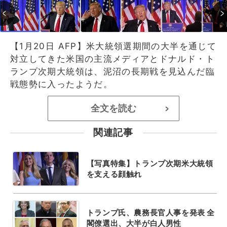
【1月20日 AFP】米大統領選期間の大半を通じて
対立してきた米国の主流メディアとドナルド・ト
ランプ次期大統領は、泥沼の長期戦を見込んだ臨
戦態勢に入ったようだ。
全文を読む
>
関連記事
【写真特集】トランプ次期米大統領
を支える顔触れ
トランプ氏、農務長官人事を発表 全
閣僚選出、大半が白人男性