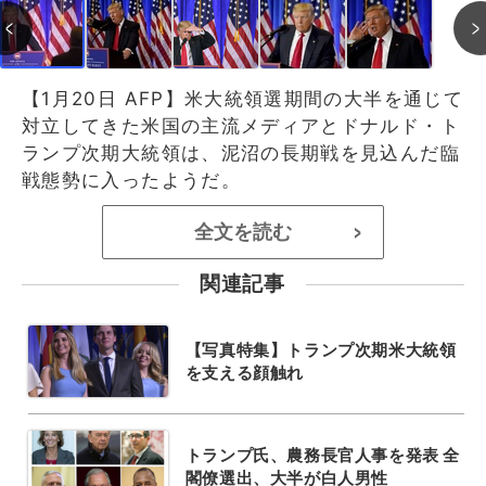
【1月20日 AFP】米大統領選期間の大半を通じて
対立してきた米国の主流メディアとドナルド・ト
ランプ次期大統領は、泥沼の長期戦を見込んだ臨
戦態勢に入ったようだ。
全文を読む
>
関連記事
【写真特集】トランプ次期米大統領
を支える顔触れ
トランプ氏、農務長官人事を発表 全
閣僚選出、大半が白人男性