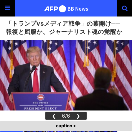
「トランプvsメディア戦争」の幕開け──
報復と屈服か、ジャーナリスト魂の覚醒か
❮
6/6
❯
caption +