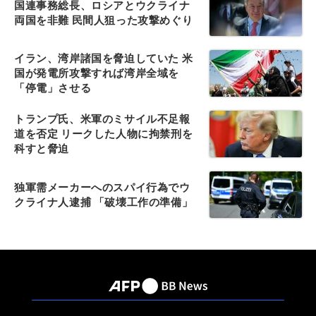
国連事務総長、ロシアとウクライナ
両国を非難 民間人狙った攻撃めぐり
イラン、湾岸諸国を脅迫していた 米
国が発電所攻撃すれば湾岸全域を
「停電」させる
トランプ氏、米軍のミサイル不足報
道を否定 リークした人物に拘禁刑を
科すと脅迫
独軍需メーカーへのスパイ行為でウ
クライナ人逮捕 「破壊工作の準備」