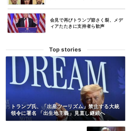
会見で再びトランプ節さく裂、メデ
ィアたたきに支持者ら歓声
Top stories
トランプ氏、「出産ツーリズム」禁止する大統
領令に署名 「出生地主義」見直し継続へ