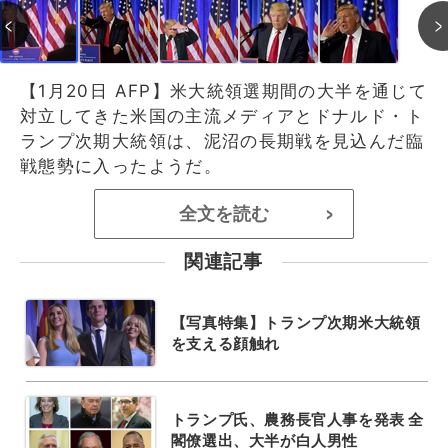
【1月20日 AFP】米大統領選期間の大半を通じて
対立してきた米国の主流メディアとドナルド・ト
ランプ次期大統領は、泥沼の長期戦を見込んだ臨
戦態勢に入ったようだ。
全文を読む
>
関連記事
【写真特集】トランプ次期米大統領
を支える顔触れ
トランプ氏、農務長官人事を発表 全
閣僚選出、大半が白人男性