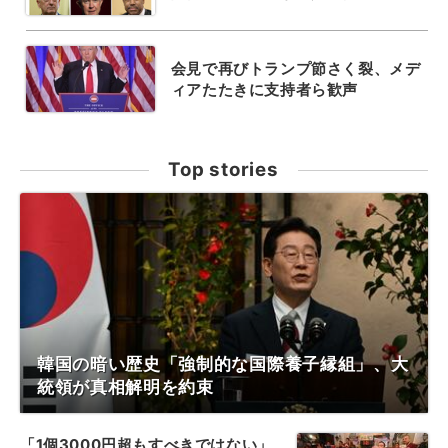
会見で再びトランプ節さく裂、メデ
ィアたたきに支持者ら歓声
Top stories
韓国の暗い歴史「強制的な国際養子縁組」、大
統領が真相解明を約束
「1個3000円超もすべきではない」