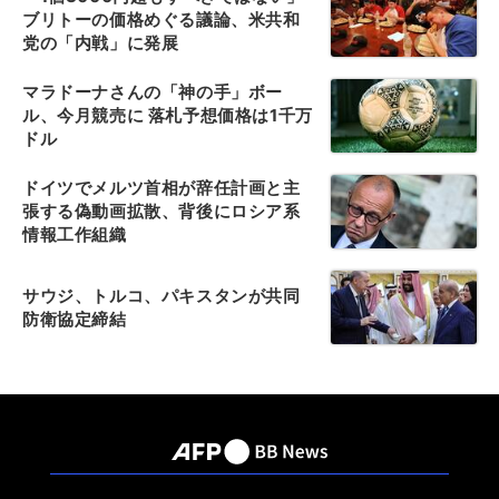
ブリトーの価格めぐる議論、米共和
党の「内戦」に発展
マラドーナさんの「神の手」ボー
ル、今月競売に 落札予想価格は1千万
ドル
ドイツでメルツ首相が辞任計画と主
張する偽動画拡散、背後にロシア系
情報工作組織
サウジ、トルコ、パキスタンが共同
防衛協定締結