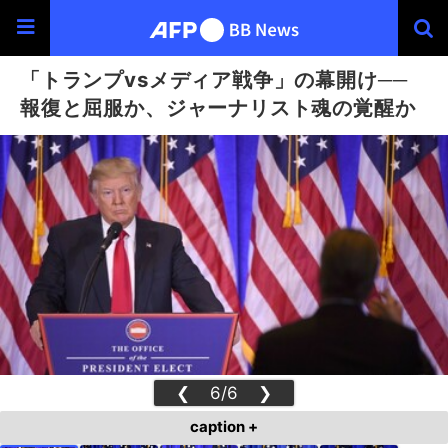
「トランプvsメディア戦争」の幕開け──
報復と屈服か、ジャーナリスト魂の覚醒か
❮
6/6
❯
caption +