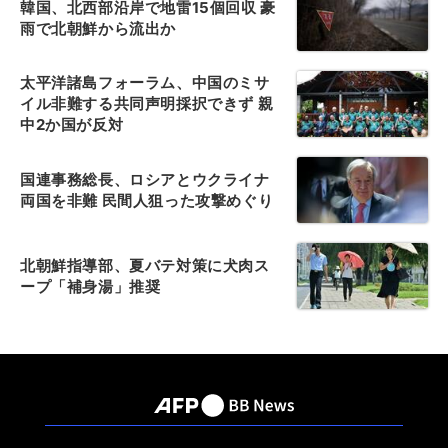
韓国、北西部沿岸で地雷15個回収 豪
雨で北朝鮮から流出か
太平洋諸島フォーラム、中国のミサ
イル非難する共同声明採択できず 親
中2か国が反対
国連事務総長、ロシアとウクライナ
両国を非難 民間人狙った攻撃めぐり
北朝鮮指導部、夏バテ対策に犬肉ス
ープ「補身湯」推奨