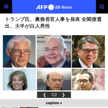
トランプ氏、農務長官人事を発表 全閣僚選
出、大半が白人男性
❮
1/2
❯
caption +