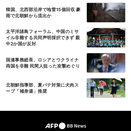
韓国、北西部沿岸で地雷15個回収 豪
雨で北朝鮮から流出か
太平洋諸島フォーラム、中国のミサ
イル非難する共同声明採択できず 親
中2か国が反対
国連事務総長、ロシアとウクライナ
両国を非難 民間人狙った攻撃めぐり
北朝鮮指導部、夏バテ対策に犬肉ス
ープ「補身湯」推奨