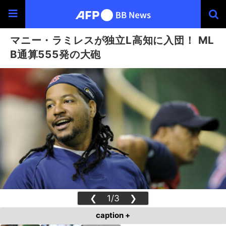
マニー・ラミレスが独立L高知に入団！ ML
B通算555発の大砲
❮
1/3
❯
caption +