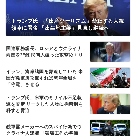
トランプ氏、「出産ツーリズム」禁止する大統
領令に署名 「出生地主義」見直し継続へ
国連事務総長、ロシアとウクライナ
両国を非難 民間人狙った攻撃めぐり
イラン、湾岸諸国を脅迫していた 米
国が発電所攻撃すれば湾岸全域を
「停電」させる
トランプ氏、米軍のミサイル不足報
道を否定 リークした人物に拘禁刑を
科すと脅迫
独軍需メーカーへのスパイ行為でウ
クライナ人逮捕 「破壊工作の準備」