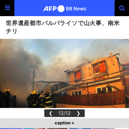
世界遺産都市バルパライソで山火事、南米
チリ
❮
12/12
❯
caption +