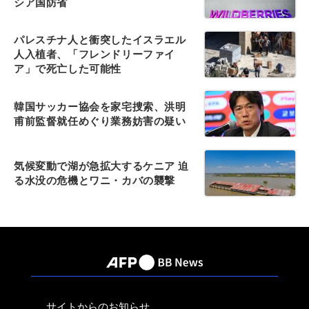
シア国防省
パレスチナ人と衝突したイスラエル
人入植者、「フレンドリーファイ
ア」で死亡した可能性
韓国サッカー協会を家宅捜索、洪明
甫前監督就任めぐり業務妨害の疑い
気候変動で湖が急拡大するケニア 迫
る水没の危機とワニ・カバの襲撃
サイトからのお知らせ