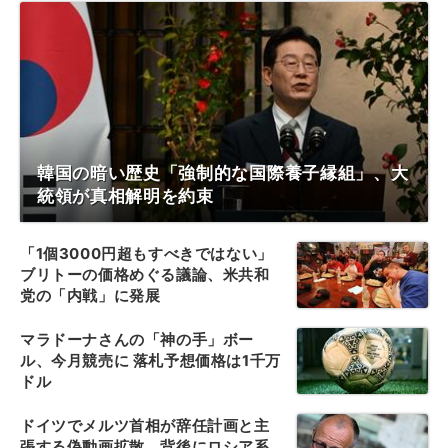
韓国の暗い歴史「強制的な国際養子縁組」、大
統領が真相解明を約束
「1個3000円超もすべきではない」
ブリトーの価格めぐる議論、米共和
党の「内戦」に発展
マラドーナさんの「神の手」ボー
ル、今月競売に 落札予想価格は1千万
ドル
ドイツでメルツ首相が辞任計画と主
張する偽動画拡散、背後にロシア系