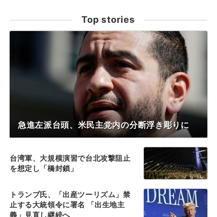
Top stories
急進左派台頭、米民主党内の分断浮き彫りに
台湾軍、大規模演習で台北攻撃阻止
を想定し「橋封鎖」
トランプ氏、「出産ツーリズム」禁
止する大統領令に署名 「出生地主
義」見直し継続へ