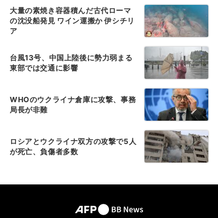
大量の素焼き容器積んだ古代ローマ
の沈没船発見 ワイン運搬か 伊シチリ
ア
台風13号、中国上陸後に勢力弱まる
東部では交通に影響
WHOのウクライナ倉庫に攻撃、事務
局長が非難
ロシアとウクライナ双方の攻撃で5人
が死亡、負傷者多数