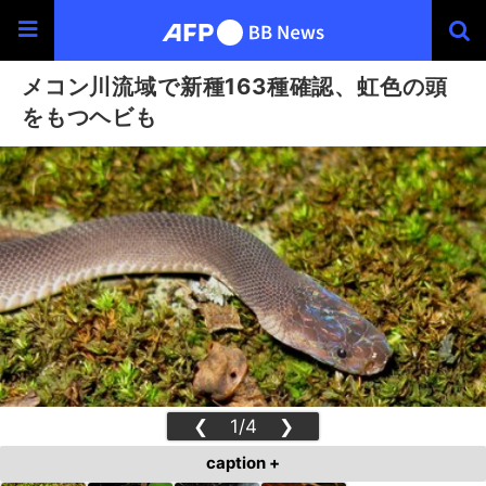
メコン川流域で新種163種確認、虹色の頭
をもつヘビも
❮
1/4
❯
caption +