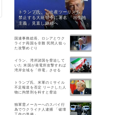
トランプ氏、「出産ツーリズム」
禁止する大統領令に署名 「出生地
主義」見直し継続へ
国連事務総長、ロシアとウク
ライナ両国を非難 民間人狙っ
た攻撃めぐり
イラン、湾岸諸国を脅迫して
いた 米国が発電所攻撃すれば
湾岸全域を「停電」させる
トランプ氏、米軍のミサイル
不足報道を否定 リークした人
物に拘禁刑を科すと脅迫
独軍需メーカーへのスパイ行
が
為でウクライナ人逮捕 「破壊
。
工作の準備」