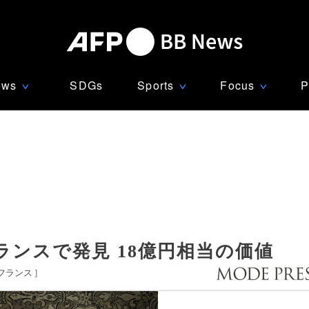
ews
SDGs
Sports
Focus
P
∨
∨
∨
ンスで発見 18億円相当の価値
フランス
]