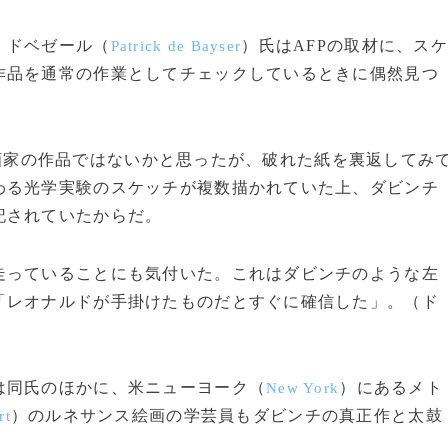
・ドベゼール（
）氏はAFPの取材に、スケ
Patrick de Bayser
作品を通常の作業としてチェックしているときに偶然見つ
画家の作品ではないかと思ったが、破れた紙を裏返してみ
わる光学実験のスケッチが複数描かれていた上、ダビンチ
記されていたからだ。
っていることにも気付いた。これはダビンチのような左
「レオナルドが手掛けたものだとすぐに確信した」。（ド
同氏のほかに、米ニューヨーク（
）にあるメト
New York
）のルネサンス絵画の学芸員もダビンチの真正作と太鼓
rt