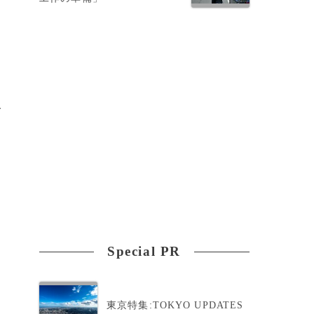
て
Special PR
東京特集:TOKYO UPDATES