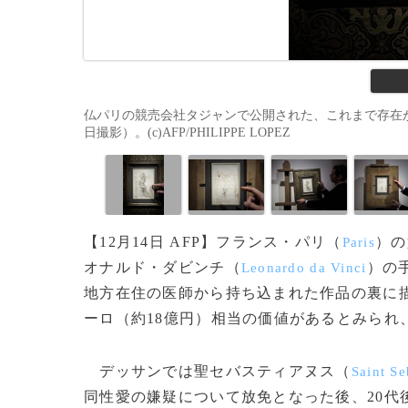
仏パリの競売会社タジャンで公開された、これまで存在が知
日撮影）。(c)AFP/PHILIPPE LOPEZ
【12月14日 AFP】フランス・パリ（
）の
Paris
オナルド・ダビンチ（
）の
Leonardo da Vinci
地方在住の医師から持ち込まれた作品の裏に描
ーロ（約18億円）相当の価値があるとみられ
デッサンでは聖セバスティアヌス（
Saint Se
同性愛の嫌疑について放免となった後、20代