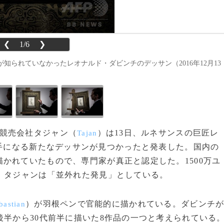
❮
1/6
❯
られていなかったレオナルド・ダビンチのデッサン（2016年12月13
競売会社タジャン（
）は13日、ルネサンスの巨匠レ
Tajan
手になる新たなデッサンが見つかったと発表した。国内の
かれていたもので、専門家が真正と認定した。1500万ユ
、タジャンは「並外れた発見」としている。
）が羽根ペンで官能的に描かれている。ダビンチ
bastian
後半から30代前半に描いた8作品の一つと考えられている