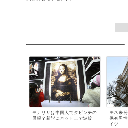
モナリザは中国人でダビンチの
モネ未発
母親？新説にネット上で波紋
保有男性
イツ