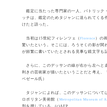
鑑定に当たった専門家の一人、パトリック
ッチは、鑑定のためタジャンに送られてくる
けたと語った。
当初は15世紀フィレンツェ（
）の
Florence
驚いたという。そこには、ろうそくの影が関
が頻繁に書いていたとされる見事な鏡文字も
さらに、このデッサンの線が右から左へと走
利きの芸術家が描いたということだと考え、
ベゼール氏）
タジャンによれば、このデッサンについては
ロポリタン美術館（
Metropolitan Museum of A
判を押している。(c)AFP