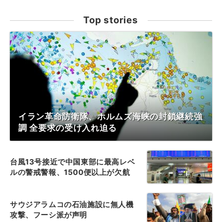
Top stories
イラン革命防衛隊、ホルムズ海峡の封鎖継続強
調 全要求の受け入れ迫る
台風13号接近で中国東部に最高レベ
ルの警戒警報、1500便以上が欠航
サウジアラムコの石油施設に無人機
攻撃、フーシ派が声明