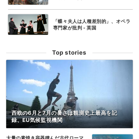
「蝶々夫人は人種差別的」、オペラ
専門家が批判 - 英国
Top stories
西欧の6月と7月の暑さは観測史上最高を記
録、EU気候監視機関
大量の素焼き容器積んだ古代ローマ