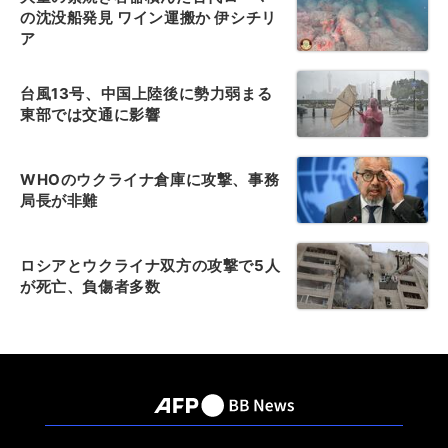
の沈没船発見 ワイン運搬か 伊シチリ
ア
台風13号、中国上陸後に勢力弱まる
東部では交通に影響
WHOのウクライナ倉庫に攻撃、事務
局長が非難
ロシアとウクライナ双方の攻撃で5人
が死亡、負傷者多数