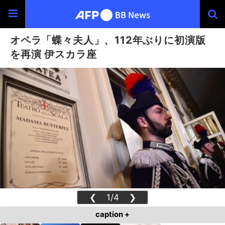
オペラ「蝶々夫人」、112年ぶりに初演版
を再演 伊スカラ座
❮
1/4
❯
caption +