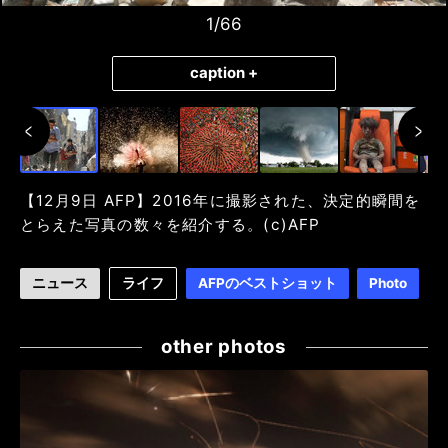
2
/66
1
/66
3
/66
caption +
【12月9日 AFP】2016年に撮影された、決定的瞬間を
とらえた写真の数々を紹介する。(c)AFP
ニュース
ライフ
AFPのベストショット
Photo
other photos