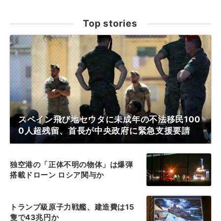
Top stories
スペイン飛び地セウタに未成年の不法移民100
0人超残留、首長が中央政府に緊急支援要請
独空港の「正体不明の物体」は爆弾
搭載ドローン ロシア関与か
トランプ級原子力戦艦、建造費は15
隻で43兆円か