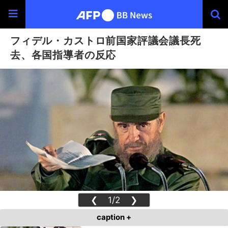
フィデル・カストロ前国家評議会議長死
去、各国指導者の反応
❮
1/2
❯
caption +