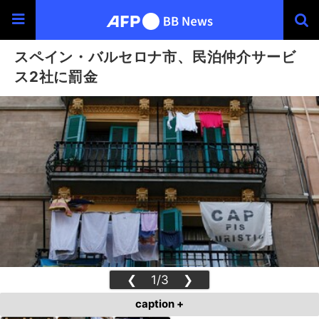
スペイン・バルセロナ市、民泊仲介サービ
ス2社に罰金
❮
1/3
❯
caption +