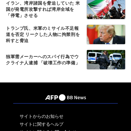
イラン、湾岸諸国を脅迫していた 米
国が発電所攻撃すれば湾岸全域を
「停電」させる
トランプ氏、米軍のミサイル不足報
道を否定 リークした人物に拘禁刑を
科すと脅迫
独軍需メーカーへのスパイ行為でウ
クライナ人逮捕 「破壊工作の準備」
サイトからのお知らせ
サイトに関するヘルプ