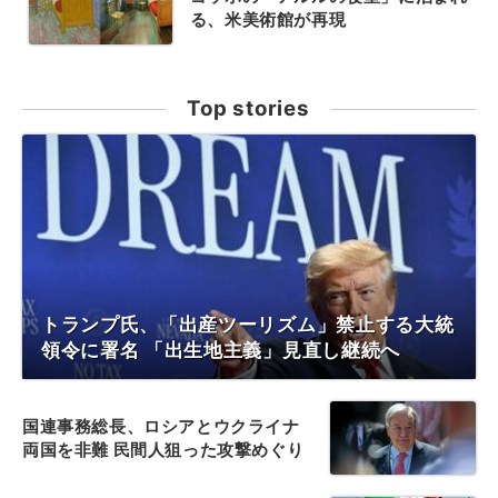
る、米美術館が再現
Top stories
トランプ氏、「出産ツーリズム」禁止する大統
領令に署名 「出生地主義」見直し継続へ
国連事務総長、ロシアとウクライナ
両国を非難 民間人狙った攻撃めぐり