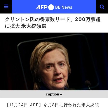
クリントン氏の得票数リード、200万票超
に拡大 米大統領選
caption +
【11月24日 AFP】今月8日に行われた米大統領