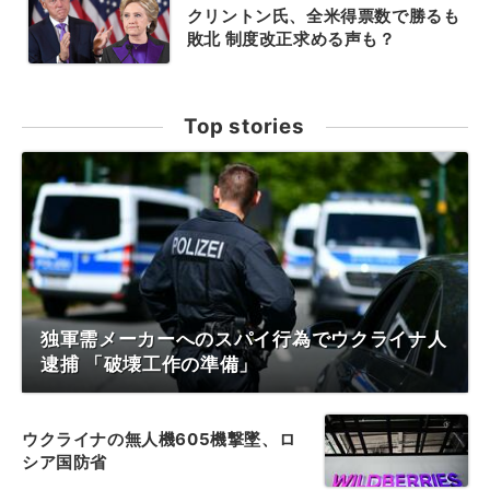
クリントン氏、全米得票数で勝るも
敗北 制度改正求める声も？
Top stories
独軍需メーカーへのスパイ行為でウクライナ人
逮捕 「破壊工作の準備」
ウクライナの無人機605機撃墜、ロ
シア国防省