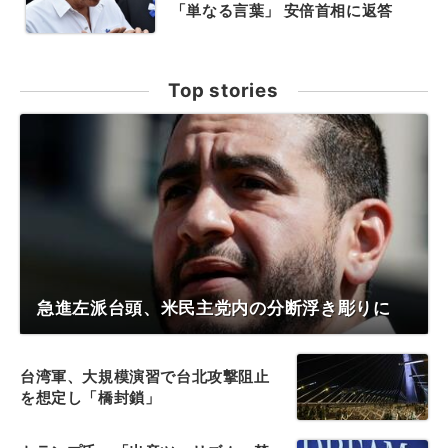
「単なる言葉」 安倍首相に返答
Top stories
急進左派台頭、米民主党内の分断浮き彫りに
台湾軍、大規模演習で台北攻撃阻止
を想定し「橋封鎖」