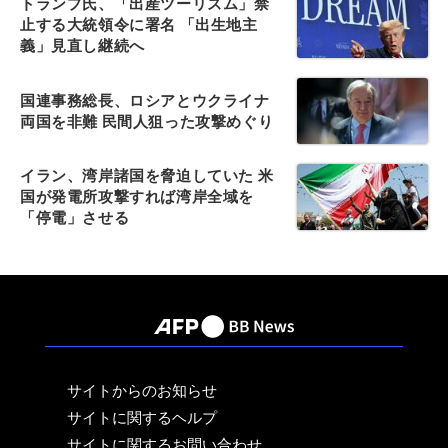
トランプ氏、「出産ツーリズム」禁
止する大統領令に署名 「出生地主
義」見直し継続へ
国連事務総長、ロシアとウクライナ
両国を非難 民間人狙った攻撃めぐり
イラン、湾岸諸国を脅迫していた 米
国が発電所攻撃すれば湾岸全域を
「停電」させる
サイトからのお知らせ
サイトに関するヘルプ
サイトに関するお問い合わせ