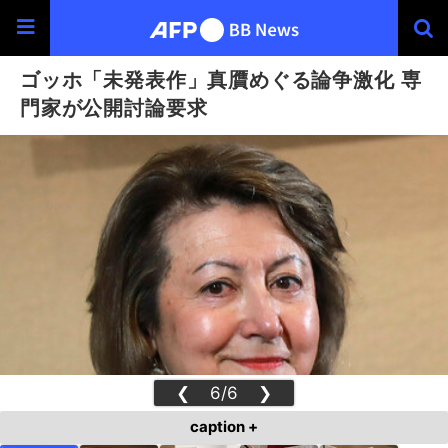
ゴッホ「未発表作」真贋めぐる論争激化 専
門家が公開討論要求
❮
6/6
❯
caption +