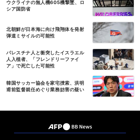
ウクライナの無人機605機撃墜、ロ
シア国防省
北朝鮮が日本海に向け飛翔体を発射
弾道ミサイルの可能性
パレスチナ人と衝突したイスラエル
人入植者、「フレンドリーファイ
ア」で死亡した可能性
韓国サッカー協会を家宅捜索、洪明
甫前監督就任めぐり業務妨害の疑い