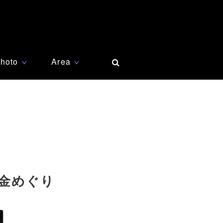
hoto
Area
∨
∨
金めぐり