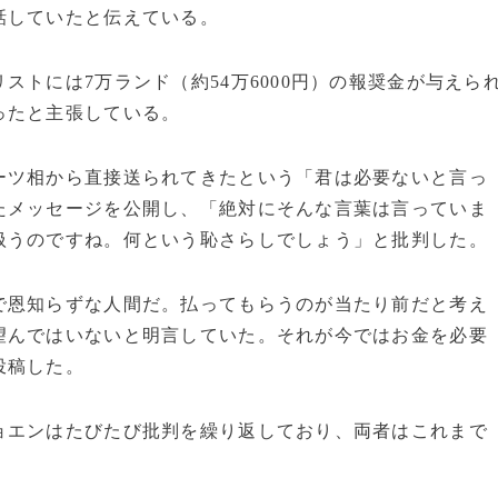
話していたと伝えている。
トには7万ランド（約54万6000円）の報奨金が与えら
ったと主張している。
ツ相から直接送られてきたという「君は必要ないと言っ
たメッセージを公開し、「絶対にそんな言葉は言っていま
扱うのですね。何という恥さらしでしょう」と批判した。
恩知らずな人間だ。払ってもらうのが当たり前だと考え
望んではいないと明言していた。それが今ではお金を必要
投稿した。
エンはたびたび批判を繰り返しており、両者はこれまで