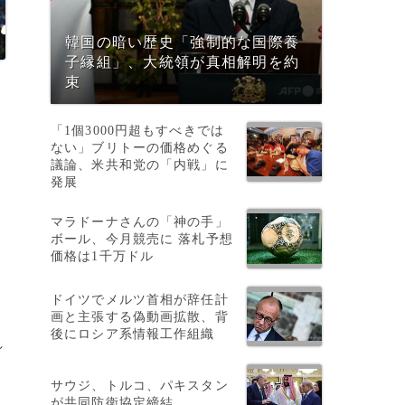
韓国の暗い歴史「強制的な国際養
子縁組」、大統領が真相解明を約
束
資
「1個3000円超もすべきでは
ない」ブリトーの価格めぐる
議論、米共和党の「内戦」に
発展
マラドーナさんの「神の手」
ボール、今月競売に 落札予想
い
価格は1千万ドル
ドイツでメルツ首相が辞任計
画と主張する偽動画拡散、背
後にロシア系情報工作組織
れ
サウジ、トルコ、パキスタン
が共同防衛協定締結