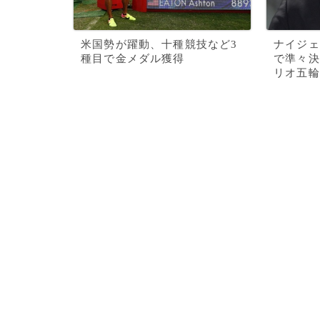
米国勢が躍動、十種競技など3
ナイジェ
種目で金メダル獲得
で準々決
リオ五輪