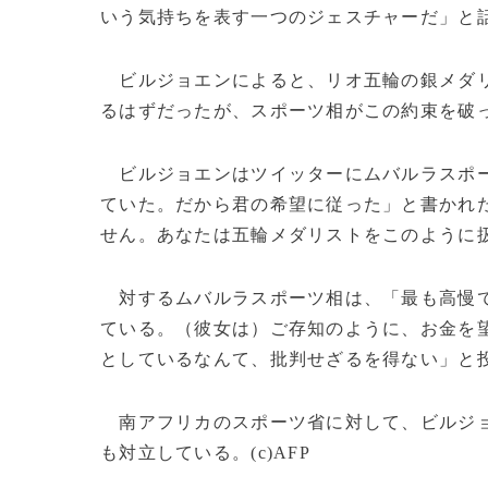
いう気持ちを表す一つのジェスチャーだ」と
ビルジョエンによると、リオ五輪の銀メダリス
るはずだったが、スポーツ相がこの約束を破
ビルジョエンはツイッターにムバルラスポー
ていた。だから君の希望に従った」と書かれ
せん。あなたは五輪メダリストをこのように
対するムバルラスポーツ相は、「最も高慢で
ている。（彼女は）ご存知のように、お金を
としているなんて、批判せざるを得ない」と
南アフリカのスポーツ省に対して、ビルジョ
も対立している。(c)AFP