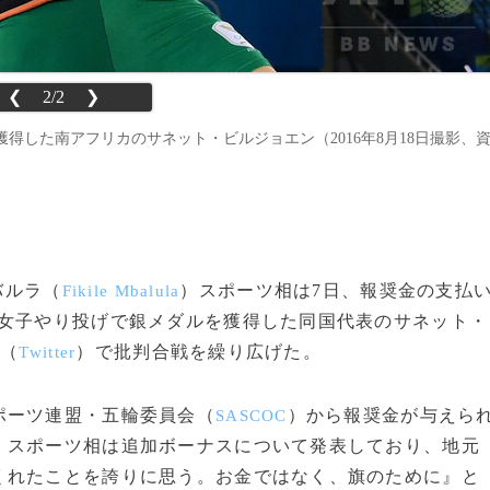
❮
2/2
❯
得した南アフリカのサネット・ビルジョエン（2016年8月18日撮影、
バルラ（
）スポーツ相は7日、報奨金の支払
Fikile Mbalula
女子やり投げで銀メダルを獲得した同国代表のサネット・
ー（
）で批判合戦を繰り広げた。
Twitter
ポーツ連盟・五輪委員会（
）から報奨金が与えら
SASCOC
、スポーツ相は追加ボーナスについて発表しており、地元
くれたことを誇りに思う。お金ではなく、旗のために』と