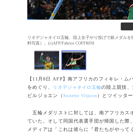
リオデジャネイロ五輪、陸上女子やり投げで銀メダルを獲
料写真）。(c)AFP/Fabrice COFFRINI
【11月8日 AFP】南アフリカのフィキレ・ム
をめぐり、
の陸上競技、
リオデジャネイロ五輪
ビルジョエン（
）とツイッタ
Sunette Viljoen
五輪メダリストに対しては、南アフリカス
ていた。そして同国代表選手団が帰国した際
メディアは「これは彼らに『君たちがやって