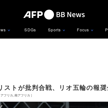
ews
SDGs
Sports
Focus
P
∨
∨
∨
リストが批判合戦、リオ五輪の報奨
[
アフリカ
南アフリカ
]