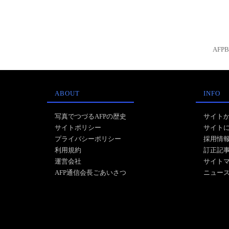
AFP
ABOUT
INFO
写真でつづるAFPの歴史
サイト
サイトポリシー
サイト
プライバシーポリシー
採用情
利用規約
訂正記
運営会社
サイト
AFP通信会長ごあいさつ
ニュー