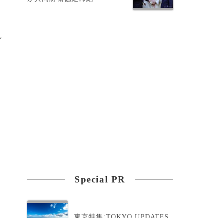
れ
Special PR
東京特集:TOKYO UPDATES