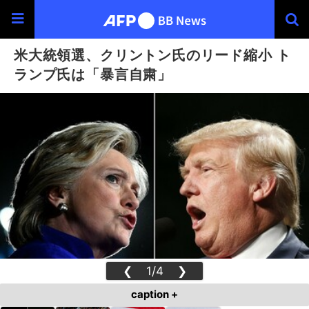
米大統領選、クリントン氏のリード縮小 ト
ランプ氏は「暴言自粛」
❮
1/4
❯
caption +