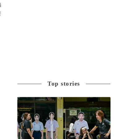
当
権
Top stories