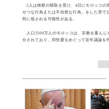
2人は検察の聴取を受け、4日にモロッコの刑
せつな行為または不自然な行為」をした罪で公
刑に処される可能性がある。
人口3500万人のモロッコは、宗教を重ん
分されており、同性愛をめぐって近年議論を呼ぶ