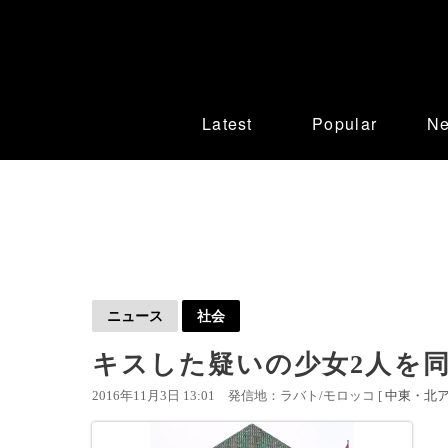
Latest
Popular
N
ニュース
社会
キスした疑いの少女2人を同
2016年11月3日 13:01
発信地：ラバト/モロッコ [
中東・北