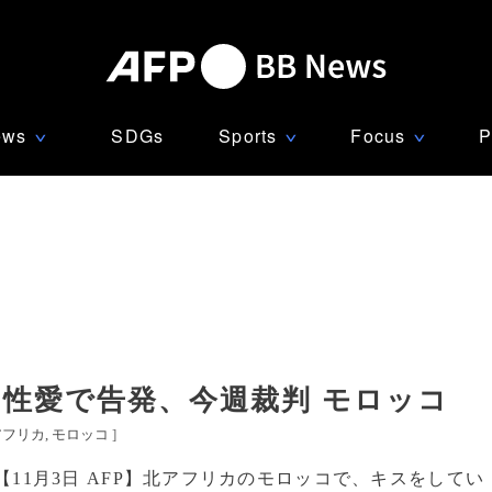
ews
SDGs
Sports
Focus
P
∨
∨
∨
性愛で告発、今週裁判 モロッコ
アフリカ
モロッコ
]
【11月3日 AFP】北アフリカのモロッコで、キスをしてい