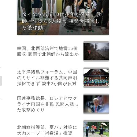
い
タイの学校で10代少年が発砲、教
師・生徒ら6人殺害 祖父母殺害し
た後移動
韓国、北西部沿岸で地雷15個
回収 豪雨で北朝鮮から流出か
>
太平洋諸島フォーラム、中国
のミサイル非難する共同声明
採択できず 親中2か国が反対
国連事務総長、ロシアとウク
ライナ両国を非難 民間人狙っ
た攻撃めぐり
北朝鮮指導部、夏バテ対策に
犬肉スープ「補身湯」推奨