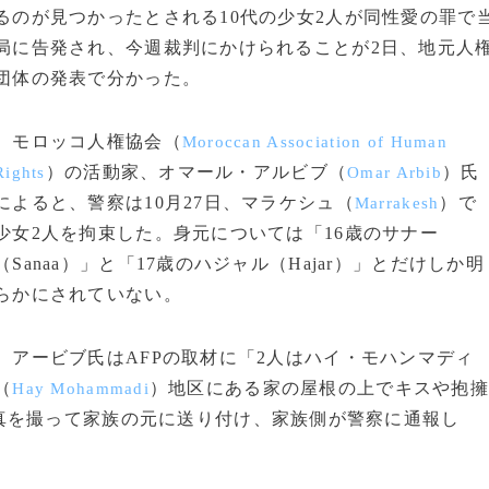
るのが見つかったとされる10代の少女2人が同性愛の罪で
局に告発され、今週裁判にかけられることが2日、地元人
団体の発表で分かった。
モロッコ人権協会（
Moroccan Association of Human
）の活動家、オマール・アルビブ（
）氏
Rights
Omar Arbib
によると、警察は10月27日、マラケシュ（
）で
Marrakesh
少女2人を拘束した。身元については「16歳のサナー
（Sanaa）」と「17歳のハジャル（Hajar）」とだけしか明
らかにされていない。
アービブ氏はAFPの取材に「2人はハイ・モハンマディ
（
）地区にある家の屋根の上でキスや抱擁
Hay Mohammadi
真を撮って家族の元に送り付け、家族側が警察に通報し