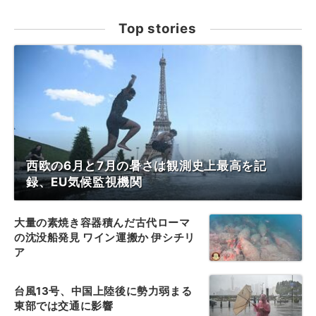
Top stories
西欧の6月と7月の暑さは観測史上最高を記
録、EU気候監視機関
大量の素焼き容器積んだ古代ローマ
の沈没船発見 ワイン運搬か 伊シチリ
ア
台風13号、中国上陸後に勢力弱まる
東部では交通に影響