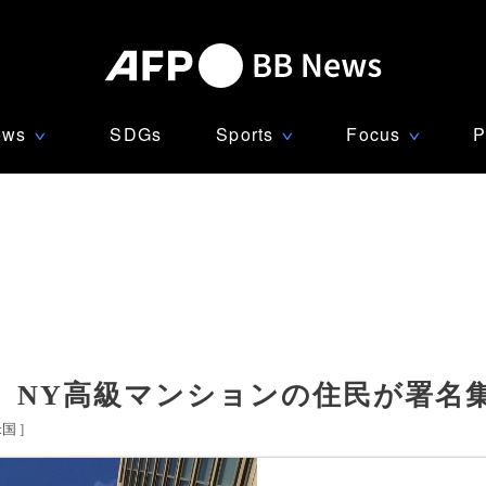
ews
SDGs
Sports
Focus
P
∨
∨
∨
、NY高級マンションの住民が署名
米国
]