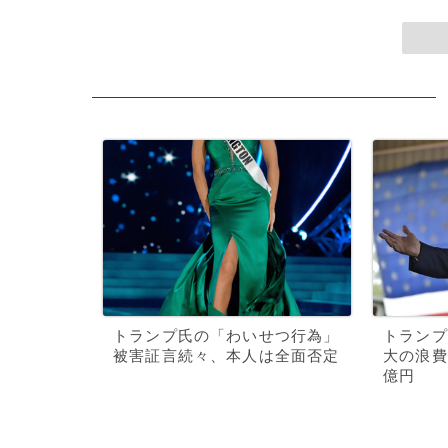
トランプ氏の「わいせつ行為」
トランプ
被害証言続々、本人は全面否定
大の浪費
億円