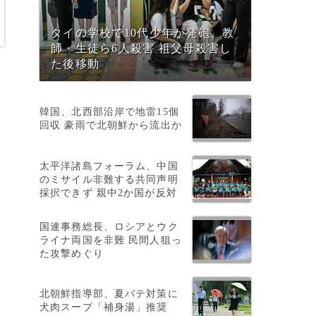
タイの学校で10代少年が発砲、教
師・生徒ら6人殺害 祖父母殺害し
た後移動
韓国、北西部沿岸で地雷15個
回収 豪雨で北朝鮮から流出か
太平洋諸島フォーラム、中国
のミサイル非難する共同声明
採択できず 親中2か国が反対
国連事務総長、ロシアとウク
ライナ両国を非難 民間人狙っ
た攻撃めぐり
北朝鮮指導部、夏バテ対策に
犬肉スープ「補身湯」推奨