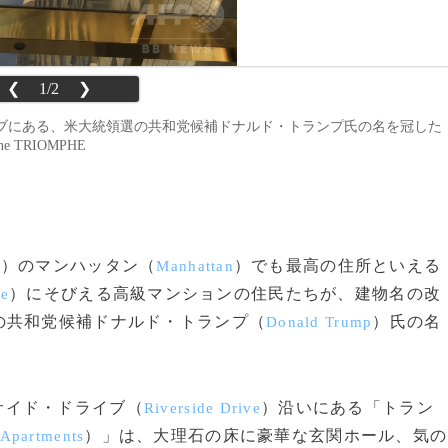
❮
1/2
❯
ブにある、米大統領選の共和党候補ドナルド・トランプ氏の名を冠した
e TRIOMPHE
）のマンハッタン（
）でも最高の住所といえる
k
Manhattan
）にそびえる高級マンションの住民たちが、建物名の改
de
の共和党候補ドナルド・トランプ（
）氏の名
Donald Trump
サイド・ドライブ（
）沿いにある「トラン
Riverside Drive
）」は、大理石の床に豪華な玄関ホール、気の
 Apartments