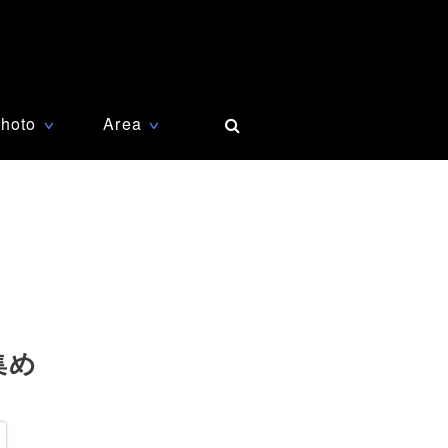
hoto
Area
∨
∨
集め