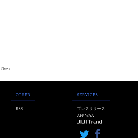
News
OTHER
SERVICES
RSS
プレスリリース
AFP WAA