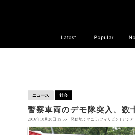
Latest
Popular
N
ニュース
社会
警察車両のデモ隊突入、数
2016年10月20日 19:55
発信地：マニラ/フィリピン [
アジア