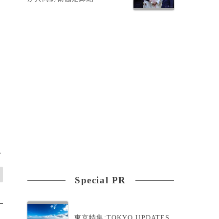
払
>
Special PR
東京特集:TOKYO UPDATES