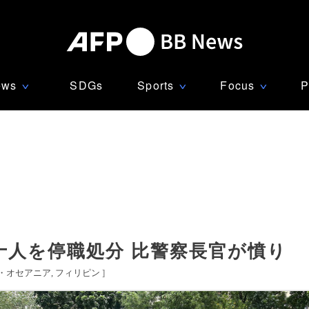
ews
SDGs
Sports
Focus
P
∨
∨
∨
十人を停職処分 比警察長官が憤り
・オセアニア
フィリピン
]