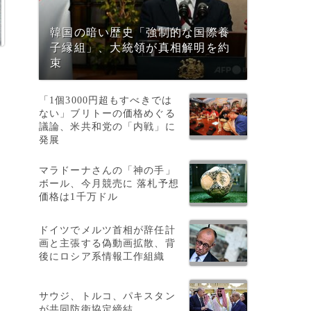
韓国の暗い歴史「強制的な国際養
子縁組」、大統領が真相解明を約
束
「1個3000円超もすべきでは
ない」ブリトーの価格めぐる
議論、米共和党の「内戦」に
発展
マラドーナさんの「神の手」
ボール、今月競売に 落札予想
の
価格は1千万ドル
ドイツでメルツ首相が辞任計
画と主張する偽動画拡散、背
後にロシア系情報工作組織
サウジ、トルコ、パキスタン
が共同防衛協定締結