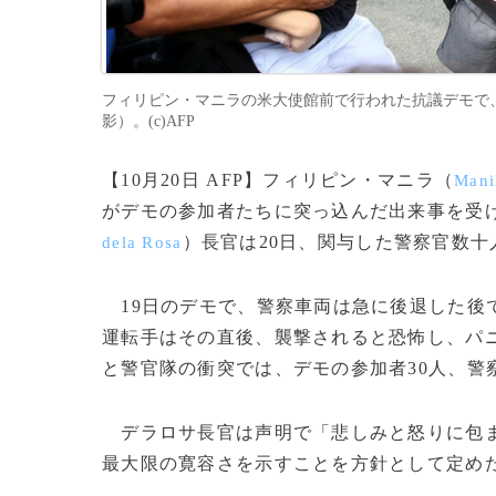
フィリピン・マニラの米大使館前で行われた抗議デモで、警
影）。(c)AFP
【10月20日 AFP】フィリピン・マニラ（
Mani
がデモの参加者たちに突っ込んだ出来事を受
）長官は20日、関与した警察官数
dela Rosa
19日のデモで、警察車両は急に後退した後
運転手はその直後、襲撃されると恐怖し、パ
と警官隊の衝突では、デモの参加者30人、警
デラロサ長官は声明で「悲しみと怒りに包ま
最大限の寛容さを示すことを方針として定め