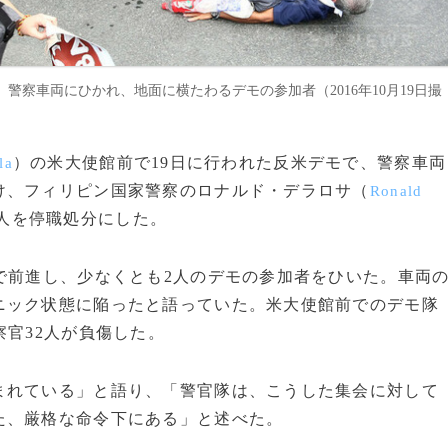
察車両にひかれ、地面に横たわるデモの参加者（2016年10月19日撮
）の米大使館前で19日に行われた反米デモで、警察車両
la
け、フィリピン国家警察のロナルド・デラロサ（
Ronald
十人を停職処分にした。
で前進し、少なくとも2人のデモの参加者をひいた。車両
ニック状態に陥ったと語っていた。米大使館前でのデモ隊
察官32人が負傷した。
れている」と語り、「警官隊は、こうした集会に対して
た、厳格な命令下にある」と述べた。