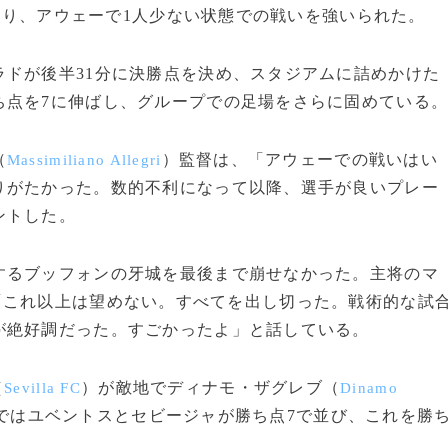
なり、アウェーで1人少ない状態での戦いを強いられた。
ドが後半31分に決勝点を決め、スタジアムに詰めかけた
ち点を7に伸ばし、グループでの足場をさらに固めている
（
）監督は、「アウェーでの戦いはい
Massimiliano Allegri
りがたかった。数的不利になって以降、選手が良いプレー
ントした。
るブッフォンの牙城を最後まで崩せなかった。主将のマ
「これ以上は望めない。すべてを出し切った。戦術的な試
が絶好調だった。すごかったよ」と話している。
（
）が敵地でディナモ・ザグレブ（
Sevilla FC
Dinamo
Hではユベントスとセビージャが勝ち点7で並び、これを勝