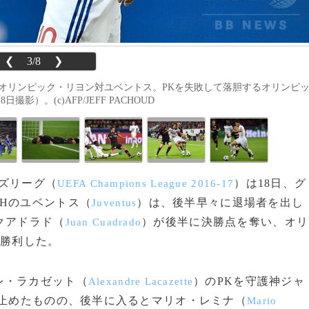
❮
3/8
❯
オリンピック・リヨン対ユベントス。PKを失敗して落胆するオリンピ
）。(c)AFP/JEFF PACHOUD
ンズリーグ（
）は18日、グ
UEFA Champions League 2016-17
Hのユベントス（
）は、後半早々に退場者を出し
Juventus
クアドラド（
）が後半に決勝点を奪い、オリ
Juan Cuadrado
で勝利した。
レ・ラカゼット（
）のPKを守護神ジャ
Alexandre Lacazette
止めたものの、後半に入るとマリオ・レミナ（
Mario