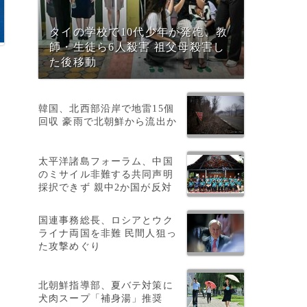
タイの学校で10代少年が発砲、教
師・生徒ら6人殺害 祖父母殺害し
た後移動
ッ
韓国、北西部沿岸で地雷15個
回収 豪雨で北朝鮮から流出か
太平洋諸島フォーラム、中国
のミサイル非難する共同声明
採択できず 親中2か国が反対
国連事務総長、ロシアとウク
ライナ両国を非難 民間人狙っ
た攻撃めぐり
北朝鮮指導部、夏バテ対策に
犬肉スープ「補身湯」推奨