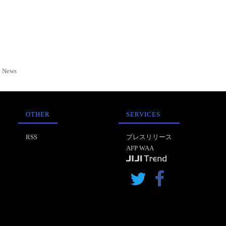
News
OTHER
SERVICES
RSS
プレスリリース
AFP WAA