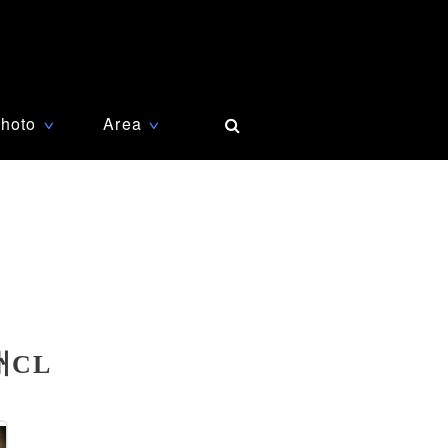
hoto
Area
∨
∨
CL