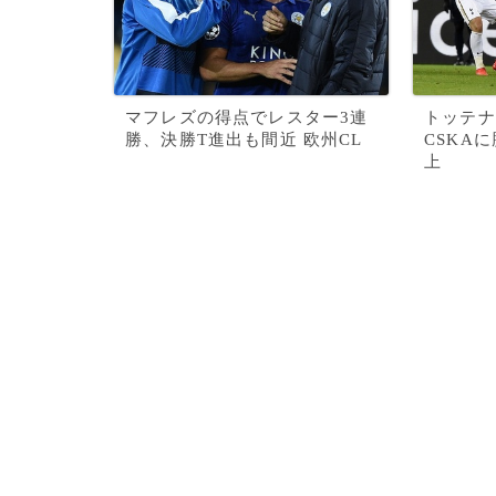
マフレズの得点でレスター3連
トッテナ
勝、決勝T進出も間近 欧州CL
CSKA
上