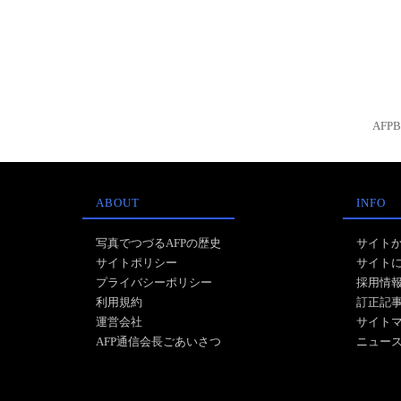
AFP
ABOUT
INFO
写真でつづるAFPの歴史
サイト
サイトポリシー
サイト
プライバシーポリシー
採用情
利用規約
訂正記
運営会社
サイト
AFP通信会長ごあいさつ
ニュー