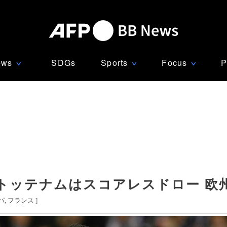
ews
SDGs
Sports
Focus
P
∨
∨
∨
トッテナムはスコアレスドロー 欧州
パ
フランス
]