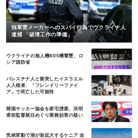
独軍需メーカーへのスパイ行為でウクライナ人
逮捕 「破壊工作の準備」
ウクライナの無人機605機撃墜、ロ
シア国防省
パレスチナ人と衝突したイスラエル
人入植者、「フレンドリーファイ
ア」で死亡した可能性
韓国サッカー協会を家宅捜索、洪明
甫前監督就任めぐり業務妨害の疑い
気候変動で湖が急拡大するケニア 迫