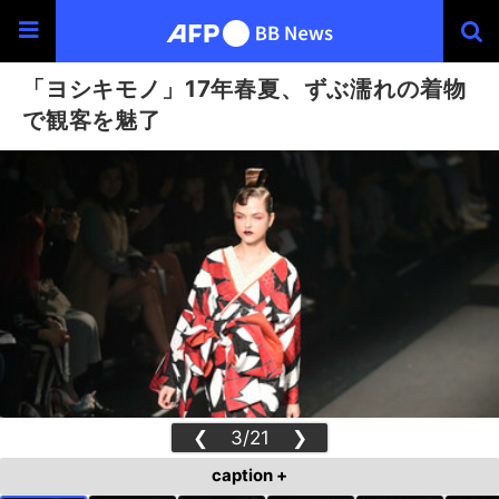
「ヨシキモノ」17年春夏、ずぶ濡れの着物
で観客を魅了
❮
3/21
❯
caption +