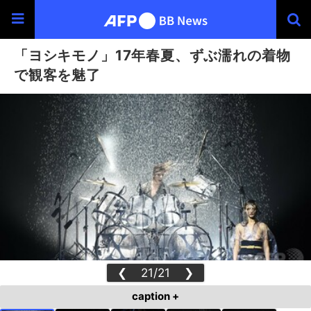
「ヨシキモノ」17年春夏、ずぶ濡れの着物
で観客を魅了
❮
21/21
❯
caption +