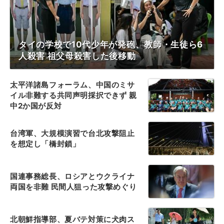
タイの学校で10代少年が発砲、教師・生徒ら6
人殺害 祖父母殺害した後移動
太平洋諸島フォーラム、中国のミサ
イル非難する共同声明採択できず 親
中2か国が反対
台湾軍、大規模演習で台北攻撃阻止
を想定し「橋封鎖」
国連事務総長、ロシアとウクライナ
両国を非難 民間人狙った攻撃めぐり
北朝鮮指導部、夏バテ対策に犬肉ス